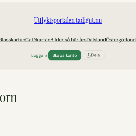
Utflyktsportalen tadigut.nu
Glasskartan
Cafékartan
Bilder så här års
Dalsland
Östergötland
Dela
Logga in
Skapa konto
torn