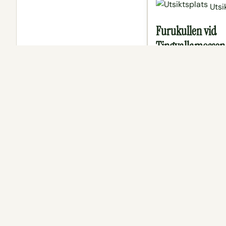
Utsi
Furukullen vid
Tingvallamossen,
fågelskådning
Från lilla Furukullen h
över denna annars vä
svårtillgängliga moss
ovanliga natur.
Läs mer
Visa på karta
Läs mer
Visa 
Boenden nära Parkering Knäsjöns fågeltorn