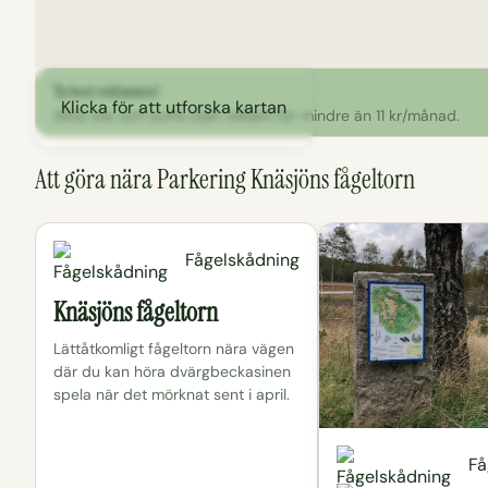
Ta bort reklamen!
Klicka för att utforska kartan
Stöd oss och surfa utan reklam för mindre än 11 kr/månad.
Att göra nära Parkering Knäsjöns fågeltorn
Fågelskådning
Knäsjöns fågeltorn
Lättåtkomligt fågeltorn nära vägen
där du kan höra dvärgbeckasinen
spela när det mörknat sent i april.
Få