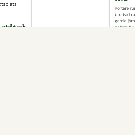
ktsplats
Kortare ru
bredvid ru
gamla jär
 utsikt och
bakom bru
ar du utsikt
ldigt
e och dess
på karta
Läs mer
Visa på karta
Läs me