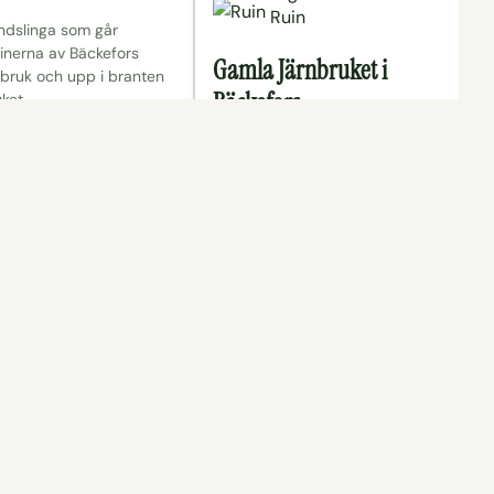
Ruin
ndslinga som går
inerna av Bäckefors
Gamla Järnbruket i
nbruk och upp i branten
Bäckefors
ket.
I utkanten av Bäckefors finns
resterna av vad som en gång i
tiden var Sveriges modernaste
järnbruk. Det var nämligen här som
Lancashire metoden först
prövades i Sverige. Kvar idag är en
blandning a…
r
Visa på karta
Läs mer
Visa på karta