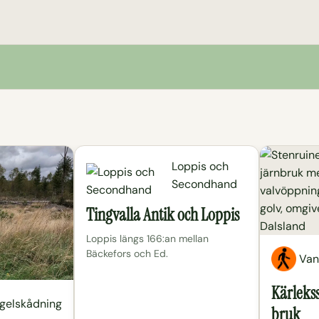
Loppis och
Secondhand
Tingvalla Antik och Loppis
Loppis längs 166:an mellan
Bäckefors och Ed.
Van
Kärlekss
gelskådning
bruk