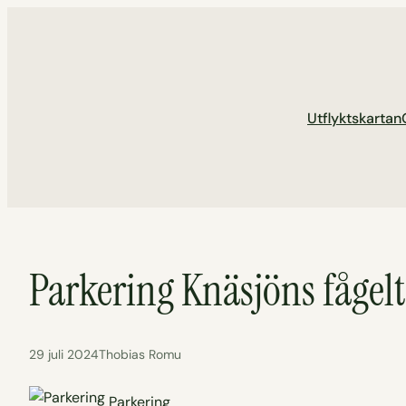
Hoppa
till
innehåll
Utflyktskartan
Parkering Knäsjöns fågel
29 juli 2024
Thobias Romu
Parkering