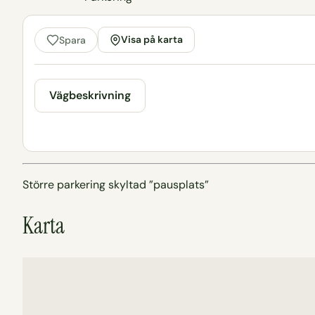
Visa på karta
Spara
Vägbeskrivning
Större parkering skyltad ”pausplats”
Karta