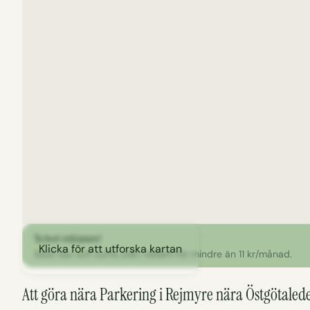
Ta bort reklamen!
Klicka för att utforska kartan
Stöd oss och surfa utan reklam för mindre än 11 kr/månad.
Att göra nära Parkering i Rejmyre nära Östgötaled