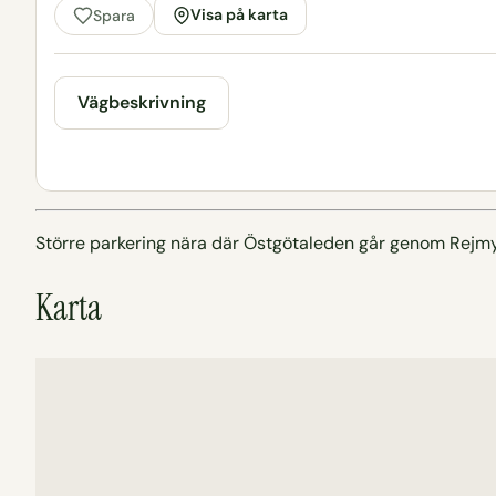
Visa på karta
Spara
Vägbeskrivning
Större parkering nära där Östgötaleden går genom Rejmyre
Karta