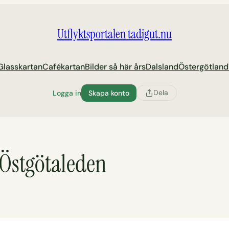
Utflyktsportalen tadigut.nu
Glasskartan
Cafékartan
Bilder så här års
Dalsland
Östergötland
Dela
Logga in
Skapa konto
 Östgötaleden