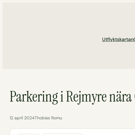
Hoppa
till
innehåll
Utflyktskartan
Parkering i Rejmyre nära
12 april 2024
Thobias Romu