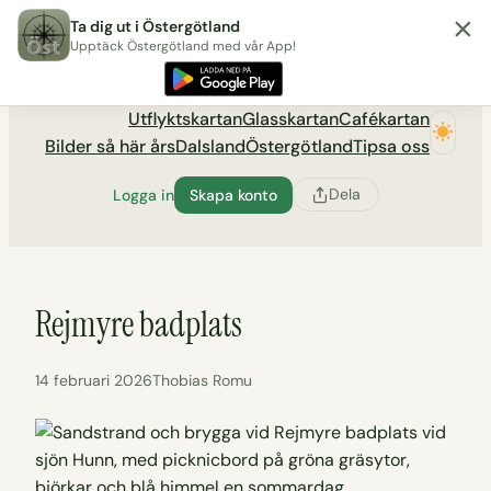
×
Hoppa
Ta dig ut i Östergötland
till
Upptäck Östergötland med vår App!
Utflyktsportalen tadigut.nu
innehåll
Utflyktskartan
Glasskartan
Cafékartan
Bilder så här års
Dalsland
Östergötland
Tipsa oss
Dela
Logga in
Skapa konto
Rejmyre badplats
14 februari 2026
Thobias Romu