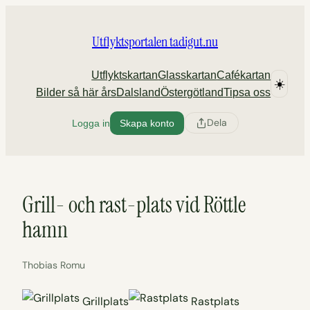
Hoppa
till
Utflyktsportalen tadigut.nu
innehåll
Utflyktskartan
Glasskartan
Cafékartan
☀️
Bilder så här års
Dalsland
Östergötland
Tipsa oss
Dela
Logga in
Skapa konto
Grill- och rast-plats vid Röttle
hamn
Thobias Romu
Grillplats
Rastplats