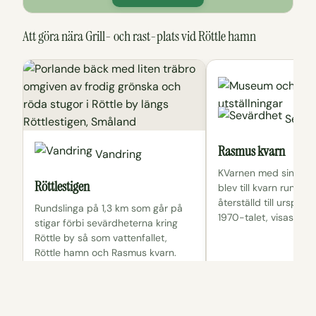
Att göra nära Grill- och rast-plats vid Röttle hamn
Mu
ut
Sevär
Rasmus kvarn
Vandring
KVarnen med sina tre 
Röttlestigen
blev till kvarn runt å
återställd till ursprun
Rundslinga på 1,3 km som går på
1970-talet, visas som
stigar förbi sevärdheterna kring
Röttle by så som vattenfallet,
Röttle hamn och Rasmus kvarn.