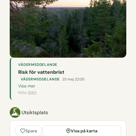
VÄDERMEDDELANDE
Risk för vattenbrist
VÄDERMEDDELANDE
25 maj 22:00
Visa mer
Källa:
SMHI
Utsiktsplats
Visa på karta
Spara