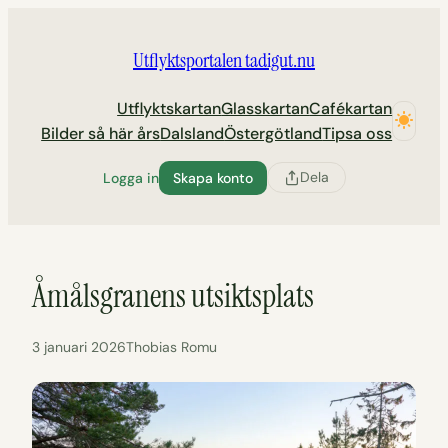
Hoppa
till
Utflyktsportalen tadigut.nu
innehåll
Utflyktskartan
Glasskartan
Cafékartan
Bilder så här års
Dalsland
Östergötland
Tipsa oss
Dela
Logga in
Skapa konto
Åmålsgranens utsiktsplats
3 januari 2026
Thobias Romu