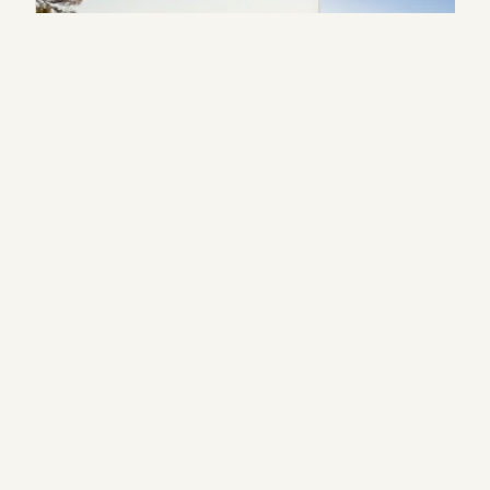
Vandring
Åmålsberget blå led
Rundslinga på 3 km s
Petersborg och går r
på Åmålsbergen och 
utsiktsplatser.
Utsiktsplats
Åmålsberget och Åmålsgranen
utsiktsplatser