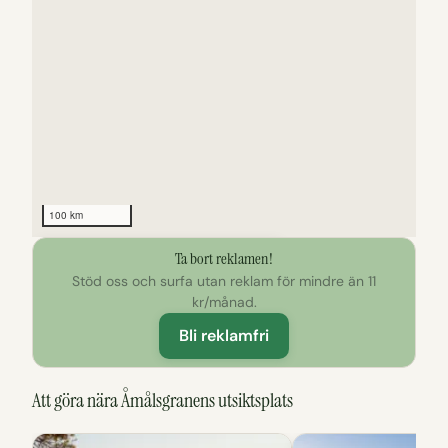
100 km
Ta bort reklamen!
Klicka för att utforska kartan
Stöd oss och surfa utan reklam för mindre än 11
kr/månad.
Bli reklamfri
Att göra nära Åmålsgranens utsiktsplats