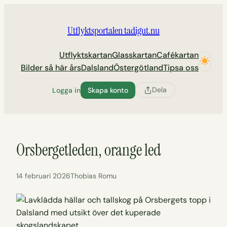
Hoppa
till
Utflyktsportalen tadigut.nu
innehåll
Utflyktskartan
Glasskartan
Cafékartan
Bilder så här års
Dalsland
Östergötland
Tipsa oss
Dela
Logga in
Skapa konto
Orsbergetleden, orange led
14 februari 2026
Thobias Romu