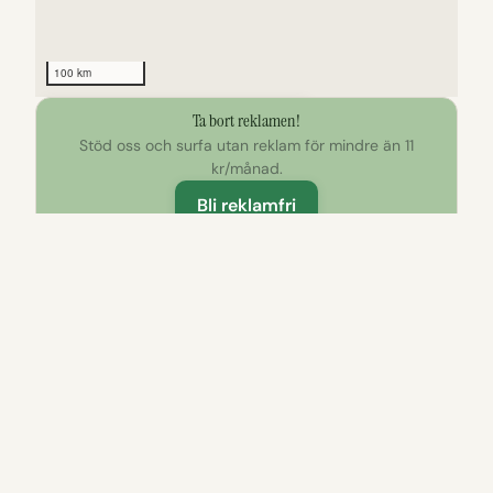
100 km
Ta bort reklamen!
Klicka för att utforska kartan
Stöd oss och surfa utan reklam för mindre än 11
kr/månad.
Bli reklamfri
Att göra nära Ålebäcken
Badplats
Badpla