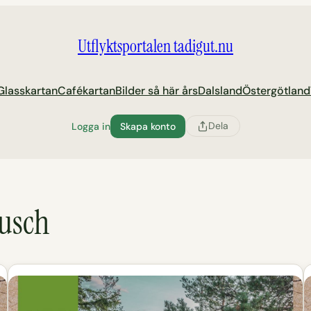
Utflyktsportalen tadigut.nu
Glasskartan
Cafékartan
Bilder så här års
Dalsland
Östergötland
Dela
Logga in
Skapa konto
dusch