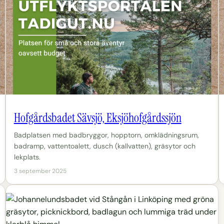
Hofgårdsbadet Sävsjö, Eksjöhofgårdssjön
Badplatsen med badbryggor, hopptorn, omklädningsrum,
badramp, vattentoalett, dusch (kallvatten), gräsytor och
lekplats.
3 september 2025