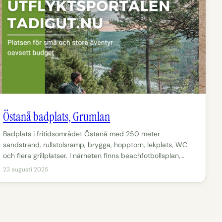
Östanå badplats, Grumlan
Badplats i fritidsområdet Östanå med 250 meter
sandstrand, rullstolsramp, brygga, hopptorn, lekplats, WC
och flera grillplatser. I närheten finns beachfotbollsplan,…
23 augusti 2025