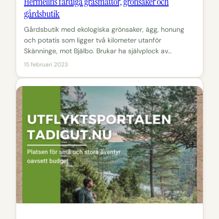
Hermelins färdiga gräsmattor, grönsaker och
gårdsbutik
Gårdsbutik med ekologiska grönsaker, ägg, honung
och potatis som ligger två kilometer utanför
Skänninge, mot Bjälbo. Brukar ha självplock av…
15 februari 2023