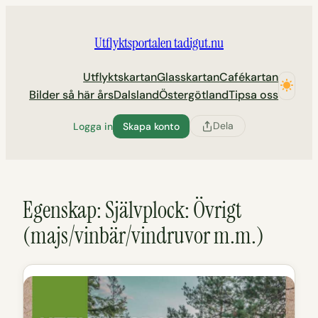
Hoppa
till
Utflyktsportalen tadigut.nu
innehåll
Utflyktskartan
Glasskartan
Cafékartan
Bilder så här års
Dalsland
Östergötland
Tipsa oss
Dela
Logga in
Skapa konto
Egenskap:
Självplock: Övrigt
(majs/vinbär/vindruvor m.m.)