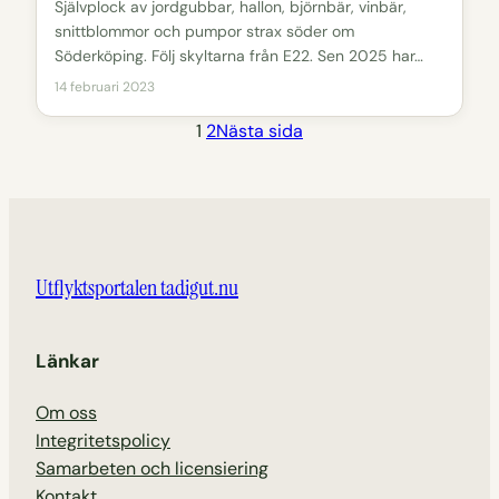
Självplock av jordgubbar, hallon, björnbär, vinbär,
snittblommor och pumpor strax söder om
Söderköping. Följ skyltarna från E22. Sen 2025 har…
14 februari 2023
1
2
Nästa sida
Utflyktsportalen tadigut.nu
Länkar
Om oss
Integritetspolicy
Samarbeten och licensiering
Kontakt