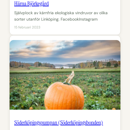
Härna Björkegård
Självplock av kärnfria ekologiska vindruvor av olika
sorter utanför Linköping. FacebookInstagram
15 februari 2023
Söderköpingspumpan (Söderköpingsbonden)