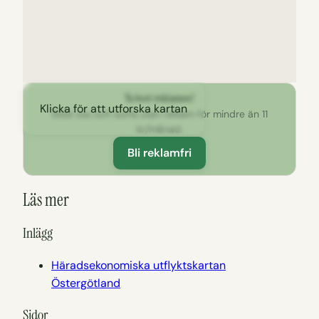
Ta bort reklamen!
Klicka för att utforska kartan
Stöd oss och surfa utan reklam för mindre än 11
kr/månad.
Bli reklamfri
Läs mer
Inlägg
Häradsekonomiska utflyktskartan
Östergötland
Sidor