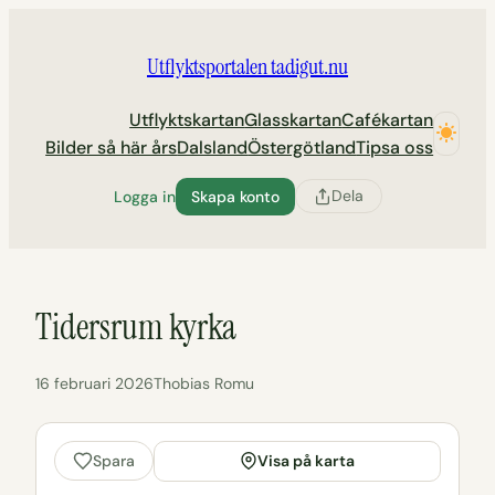
Hoppa
till
Utflyktsportalen tadigut.nu
innehåll
Utflyktskartan
Glasskartan
Cafékartan
Bilder så här års
Dalsland
Östergötland
Tipsa oss
Dela
Logga in
Skapa konto
Tidersrum kyrka
16 februari 2026
Thobias Romu
Visa på karta
Spara