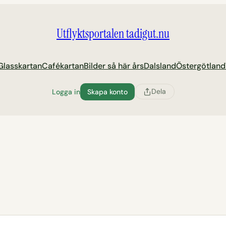
Utflyktsportalen tadigut.nu
Glasskartan
Cafékartan
Bilder så här års
Dalsland
Östergötland
Dela
Logga in
Skapa konto