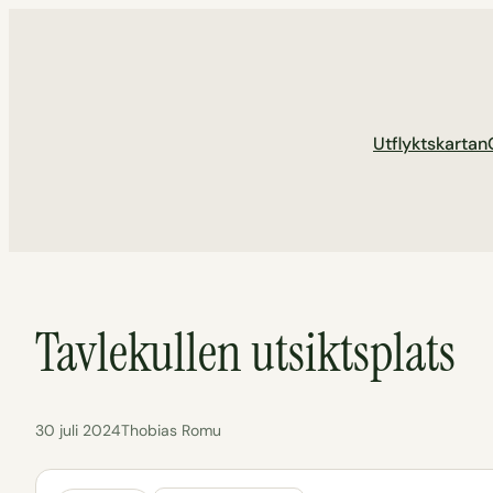
Hoppa
till
innehåll
Utflyktskartan
Tavlekullen utsiktsplats
30 juli 2024
Thobias Romu