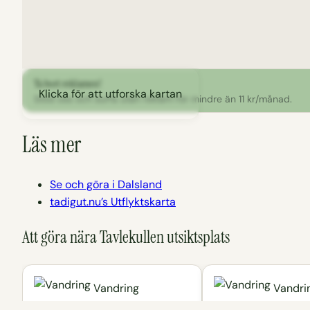
Ta bort reklamen!
Klicka för att utforska kartan
Stöd oss och surfa utan reklam för mindre än 11 kr/månad.
Läs mer
Se och göra i Dalsland
tadigut.nu’s Utflyktskarta
Att göra nära Tavlekullen utsiktsplats
Vandring
Vandri