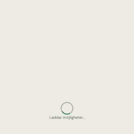
Letar upp gömda pärlor…