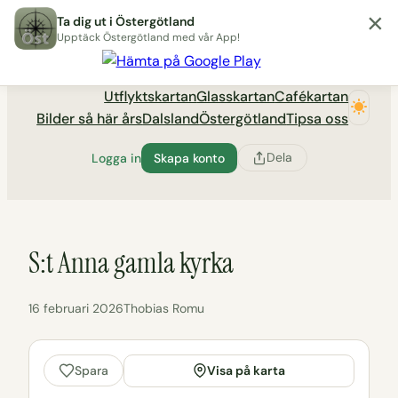
×
Hoppa
Ta dig ut i Östergötland
till
Upptäck Östergötland med vår App!
Utflyktsportalen tadigut.nu
innehåll
Utflyktskartan
Glasskartan
Cafékartan
Bilder så här års
Dalsland
Östergötland
Tipsa oss
Dela
Logga in
Skapa konto
S:t Anna gamla kyrka
16 februari 2026
Thobias Romu
Visa på karta
Spara