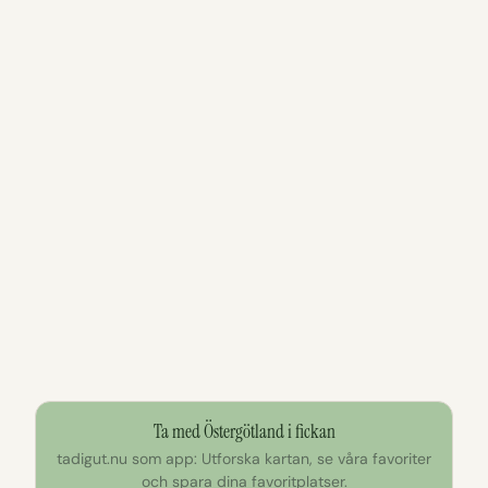
Ta med Östergötland i fickan
tadigut.nu som app: Utforska kartan, se våra favoriter
och spara dina favoritplatser.