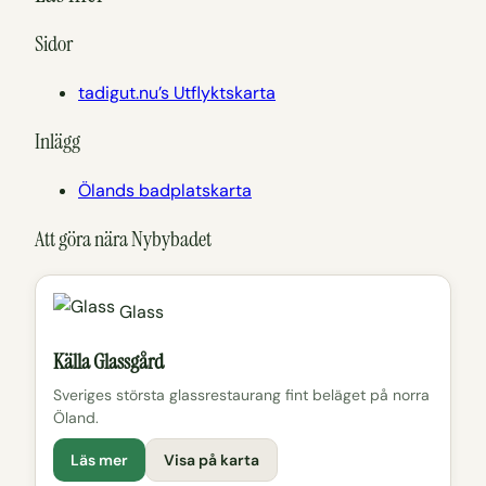
Sidor
tadigut.nu’s Utflyktskarta
Inlägg
Ölands badplatskarta
Att göra nära Nybybadet
Glass
Källa Glassgård
Sveriges största glassrestaurang fint beläget på norra
Öland.
Läs mer
Visa på karta