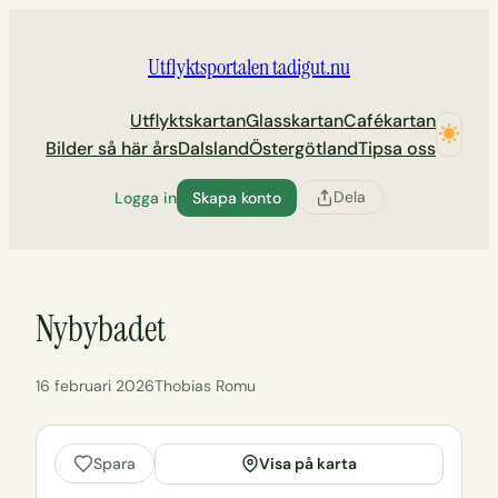
Hoppa
till
Utflyktsportalen tadigut.nu
innehåll
Utflyktskartan
Glasskartan
Cafékartan
Bilder så här års
Dalsland
Östergötland
Tipsa oss
Dela
Logga in
Skapa konto
Nybybadet
16 februari 2026
Thobias Romu
Visa på karta
Spara