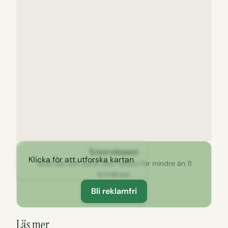
Ta bort reklamen!
Klicka för att utforska kartan
Stöd oss och surfa utan reklam för mindre än 11
kr/månad.
Bli reklamfri
Läs mer