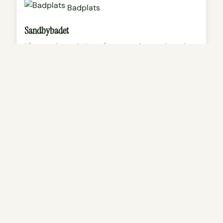
Badplats
Sandbybadet
Lång sandstrand nära många campingar och med en
kiosk ute vid stranden.
Läs mer
Visa på karta
Sevärdhet
Jordhamn skurverk
Intressant maskin för att "skura" kalkstensflisor,
Jordhamn har två stycken en imponerande vinddriven
och en för oxar.
Läs mer
Visa på karta