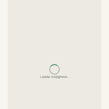
Letar upp gömda pärlor…