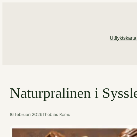
Hoppa
till
innehåll
Utflyktskart
Naturpralinen i Syssl
16 februari 2026
Thobias Romu