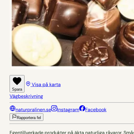
Visa på karta
Spara
Vägbeskrivning
naturpralinen.se
Instagram
Facebook
Rapportera fel
Egentillverkade produkter på äkta naturliga råvaror. Småsk