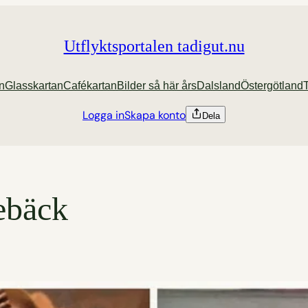
Utflyktsportalen tadigut.nu
an
Glasskartan
Cafékartan
Bilder så här års
Dalsland
Östergötland
Logga in
Skapa konto
Dela
ebäck