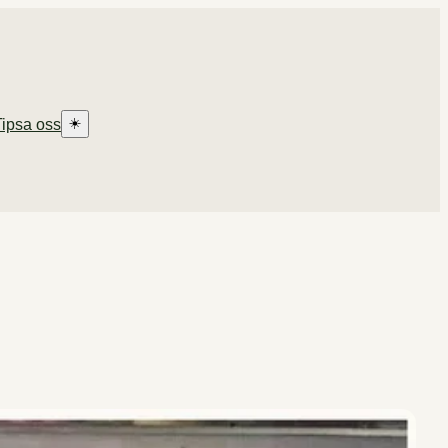
☀️
Tipsa oss