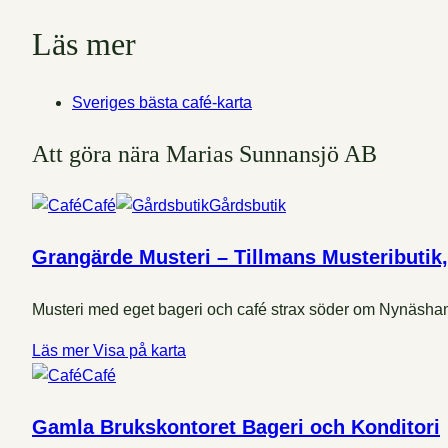
Läs mer
Sveriges bästa café-karta
Att göra nära Marias Sunnansjö AB
Café
Gårdsbutik
Grangärde Musteri – Tillmans Musteributik,
Musteri med eget bageri och café strax söder om Nynäsha
Läs mer
Visa på karta
Café
Gamla Brukskontoret Bageri och Konditori