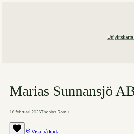
Hoppa
till
innehåll
Utflyktskart
Marias Sunnansjö A
16 februari 2026
Thobias Romu
Visa på karta