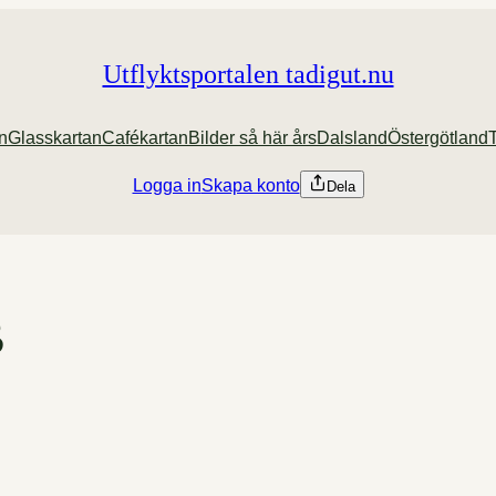
Utflyktsportalen tadigut.nu
an
Glasskartan
Cafékartan
Bilder så här års
Dalsland
Östergötland
Logga in
Skapa konto
Dela
B