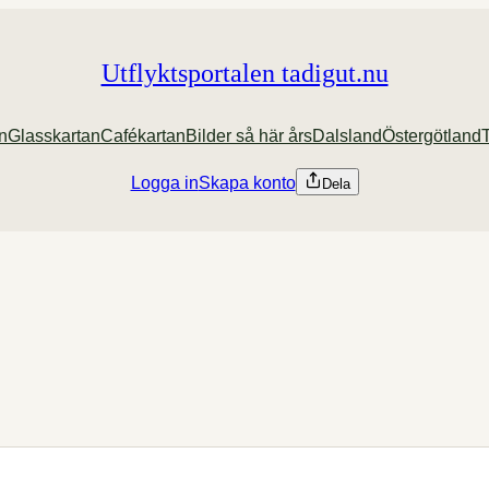
Utflyktsportalen tadigut.nu
an
Glasskartan
Cafékartan
Bilder så här års
Dalsland
Östergötland
Logga in
Skapa konto
Dela