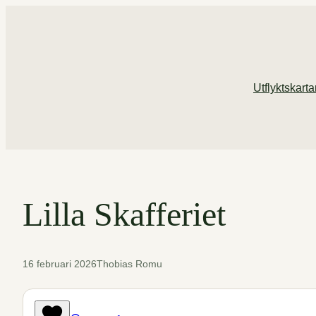
Hoppa
till
innehåll
Utflyktskart
Lilla Skafferiet
16 februari 2026
Thobias Romu