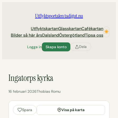
Hoppa
till
Utflyktsportalen tadigut.nu
innehåll
Utflyktskartan
Glasskartan
Cafékartan
Bilder så här års
Dalsland
Östergötland
Tipsa oss
Dela
Logga in
Skapa konto
Ingatorps kyrka
16 februari 2026
Thobias Romu
Visa på karta
Spara