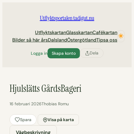
Hoppa
till
Utflyktsportalen tadigut.nu
innehåll
Utflyktskartan
Glasskartan
Cafékartan
Bilder så här års
Dalsland
Östergötland
Tipsa oss
Dela
Logga in
Skapa konto
Hjulslätts GårdsBageri
16 februari 2026
Thobias Romu
Spara
Visa på karta
Vägbeskrivning