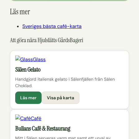
Läs mer
Sveriges bästa café-karta
Att göra nära Hjulslätts GårdsBageri
Glass
Sälen Gelato
Handgjord italiensk gelato i Sälenfjällen från Sälen
Choklad.
Läs mer
Visa på karta
Café
Bullans Café & Restaurang
Mitt i Sälen serveras varm mat samt ett urval av