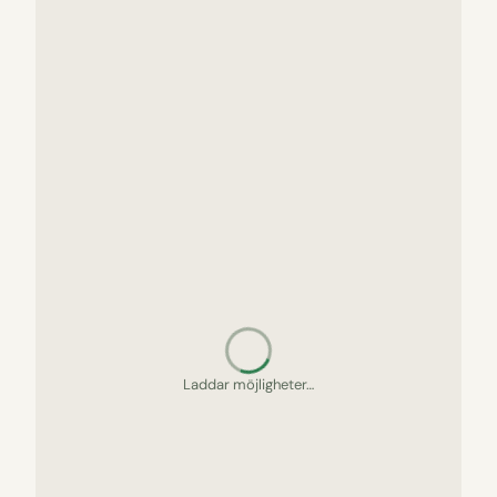
Letar upp gömda pärlor…