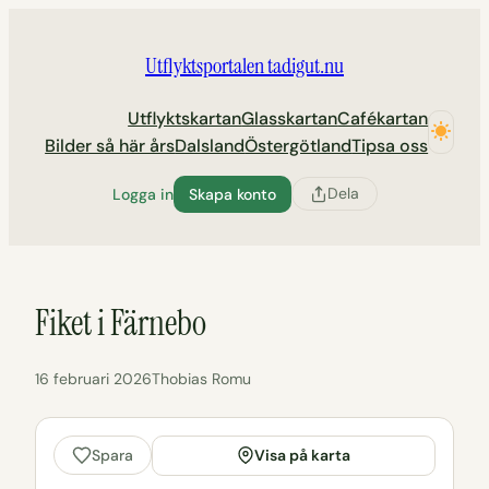
Hoppa
till
Utflyktsportalen tadigut.nu
innehåll
Utflyktskartan
Glasskartan
Cafékartan
Bilder så här års
Dalsland
Östergötland
Tipsa oss
Dela
Logga in
Skapa konto
Fiket i Färnebo
16 februari 2026
Thobias Romu
Visa på karta
Spara