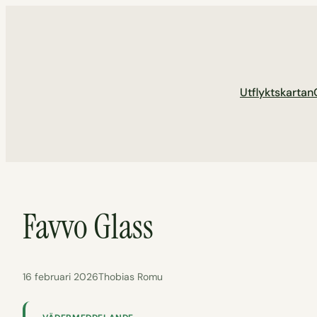
Hoppa
till
innehåll
Utflyktskartan
Favvo Glass
16 februari 2026
Thobias Romu