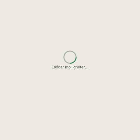
Letar upp gömda pärlor…