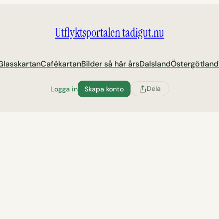
Utflyktsportalen tadigut.nu
Glasskartan
Cafékartan
Bilder så här års
Dalsland
Östergötland
Dela
Logga in
Skapa konto