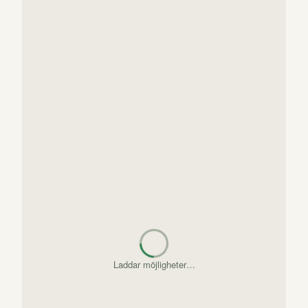
Letar upp gömda pärlor…