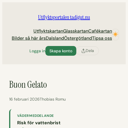
Hoppa
till
Utflyktsportalen tadigut.nu
innehåll
Utflyktskartan
Glasskartan
Cafékartan
Bilder så här års
Dalsland
Östergötland
Tipsa oss
Dela
Logga in
Skapa konto
Buon Gelato
16 februari 2026
Thobias Romu
VÄDERMEDDELANDE
Risk för vattenbrist