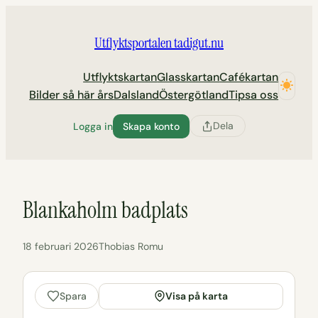
Hoppa
till
Utflyktsportalen tadigut.nu
innehåll
Utflyktskartan
Glasskartan
Cafékartan
Bilder så här års
Dalsland
Östergötland
Tipsa oss
Dela
Logga in
Skapa konto
Blankaholm badplats
18 februari 2026
Thobias Romu
Visa på karta
Spara