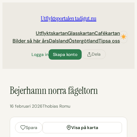
Hoppa
till
Utflyktsportalen tadigut.nu
innehåll
Utflyktskartan
Glasskartan
Cafékartan
Bilder så här års
Dalsland
Östergötland
Tipsa oss
Dela
Logga in
Skapa konto
Bejerhamn norra fågeltorn
16 februari 2026
Thobias Romu
Visa på karta
Spara