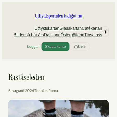
Hoppa
till
Utflyktsportalen tadigut.nu
innehåll
Utflyktskartan
Glasskartan
Cafékartan
☀️
Bilder så här års
Dalsland
Östergötland
Tipsa oss
Dela
Logga in
Skapa konto
Baståseleden
6 augusti 2024
Thobias Romu