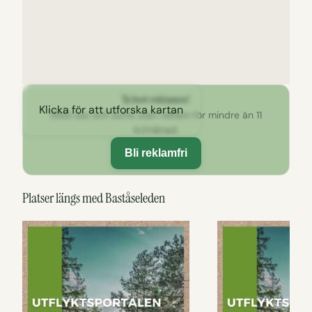
Ta bort reklamen!
Klicka för att utforska kartan
Stöd oss och surfa utan reklam för mindre än 11
kr/månad.
Bli reklamfri
Platser längs med Baståseleden