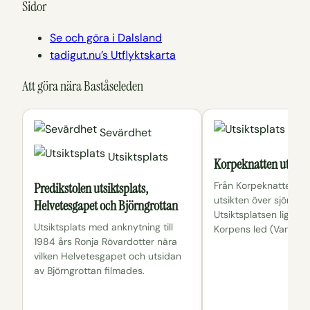
Sidor
Se och göra i Dalsland
tadigut.nu’s Utflyktskarta
Att göra nära Baståseleden
Sevärdhet
Utsi
Utsiktsplats
Korpeknatten utsikts
Predikstolen utsiktsplats,
Från Korpeknatten ka
utsikten över sjön Är
Helvetesgapet och Björngrottan
Utsiktsplatsen ligger
Utsiktsplats med anknytning till
Korpens led (Vandra i
1984 års Ronja Rövardotter nära
vilken Helvetesgapet och utsidan
av Björngrottan filmades.