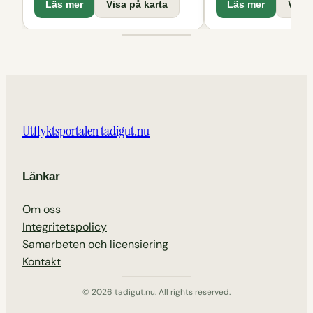
Läs mer
Visa på karta
Läs mer
Visa 
Utflyktsportalen tadigut.nu
Länkar
Om oss
Integritetspolicy
Samarbeten och licensiering
Kontakt
© 2026 tadigut.nu. All rights reserved.