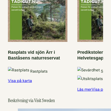
Rasplats vid sjön Ärr i
Predikstolen uts
Baståsens naturreservat
Helvetesgapet 
Rastplats
Sevä
Utsi
Visa på karta
Läs mer
Visa på ka
Beskrivning via Visit Sweden