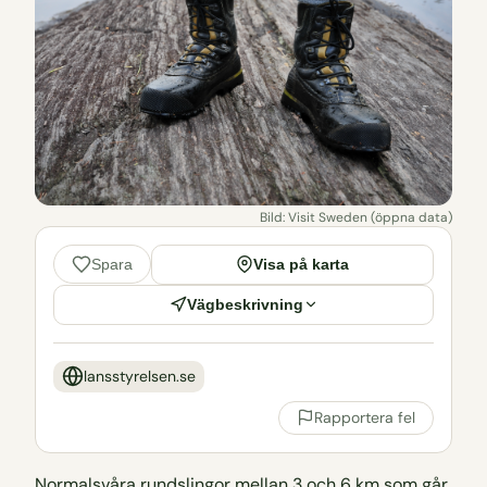
Bild: Visit Sweden (öppna data)
Visa på karta
Spara
Vägbeskrivning
lansstyrelsen.se
Rapportera fel
Normalsvåra rundslingor mellan 3 och 6 km som går