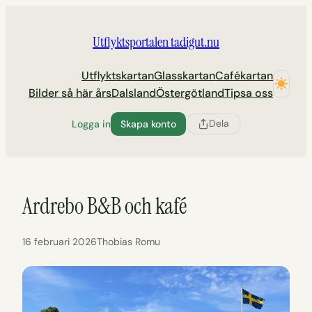
Hoppa
till
Utflyktsportalen tadigut.nu
innehåll
Utflyktskartan
Glasskartan
Cafékartan
Bilder så här års
Dalsland
Östergötland
Tipsa oss
Dela
Logga in
Skapa konto
Ardrebo B&B och kafé
16 februari 2026
Thobias Romu