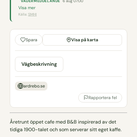
VÄDERMEDDELANDE
6 aug 07:00
Visa mer
Källa:
SMHI
Visa på karta
Spara
Vägbeskrivning
ardrebo.se
Rapportera fel
Åretrunt öppet cafe med B&B inspirerad av det
tidiga 1900-talet och som serverar sitt eget kaffe.