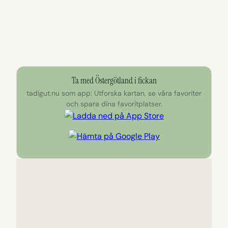
Ta med Östergötland i fickan
tadigut.nu som app: Utforska kartan, se våra favoriter
och spara dina favoritplatser.