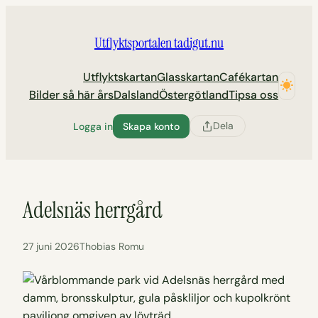
Hoppa
till
Utflyktsportalen tadigut.nu
innehåll
Utflyktskartan
Glasskartan
Cafékartan
Bilder så här års
Dalsland
Östergötland
Tipsa oss
Dela
Logga in
Skapa konto
Adelsnäs herrgård
27 juni 2026
Thobias Romu