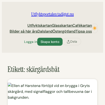
Hoppa
till
Utflyktsportalen tadigut.nu
innehåll
Utflyktskartan
Glasskartan
Cafékartan
Bilder så här års
Dalsland
Östergötland
Tipsa oss
Dela
Logga in
Skapa konto
Etikett:
skärgårdsbåt