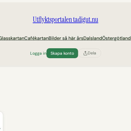
Utflyktsportalen tadigut.nu
Glasskartan
Cafékartan
Bilder så här års
Dalsland
Östergötland
Dela
Logga in
Skapa konto