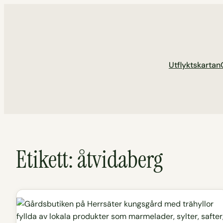
Hoppa
till
innehåll
Utflyktskartan
Etikett:
åtvidaberg