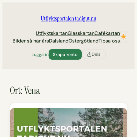
Hoppa
till
Utflyktsportalen tadigut.nu
innehåll
Utflyktskartan
Glasskartan
Cafékartan
Bilder så här års
Dalsland
Östergötland
Tipsa oss
Dela
Logga in
Skapa konto
Ort:
Vena