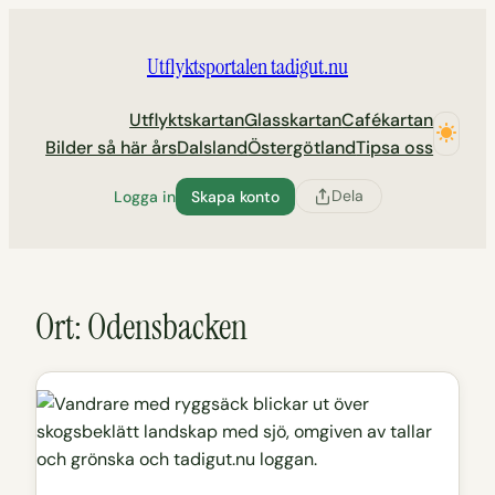
Hoppa
till
Utflyktsportalen tadigut.nu
innehåll
Utflyktskartan
Glasskartan
Cafékartan
Bilder så här års
Dalsland
Östergötland
Tipsa oss
Dela
Logga in
Skapa konto
Ort:
Odensbacken