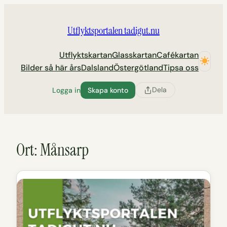
Hoppa
till
Utflyktsportalen tadigut.nu
innehåll
Utflyktskartan
Glasskartan
Cafékartan
Bilder så här års
Dalsland
Östergötland
Tipsa oss
Dela
Logga in
Skapa konto
Ort:
Månsarp