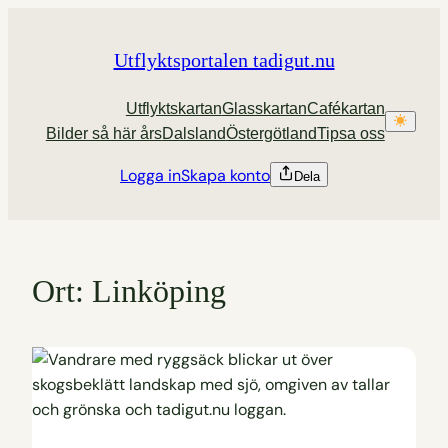
Hoppa
till
Utflyktsportalen tadigut.nu
innehåll
Utflyktskartan
Glasskartan
Cafékartan
Bilder så här års
Dalsland
Östergötland
Tipsa oss
Logga in
Skapa konto
Dela
Ort:
Linköping