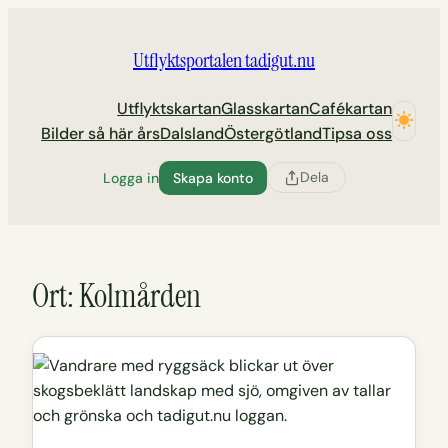
Hoppa
till
Utflyktsportalen tadigut.nu
innehåll
Utflyktskartan
Glasskartan
Cafékartan
Bilder så här års
Dalsland
Östergötland
Tipsa oss
Dela
Logga in
Skapa konto
Ort:
Kolmården