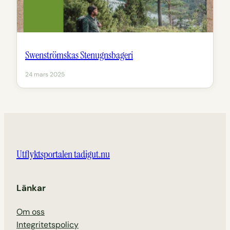
Swenströmskas Stenugnsbageri
24 mars 2025
Utflyktsportalen tadigut.nu
Länkar
Om oss
Integritetspolicy