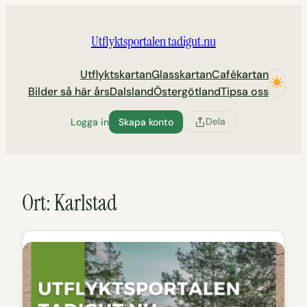
Hoppa
till
Utflyktsportalen tadigut.nu
innehåll
Utflyktskartan
Glasskartan
Cafékartan
Bilder så här års
Dalsland
Östergötland
Tipsa oss
Dela
Logga in
Skapa konto
Ort:
Karlstad