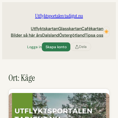
Hoppa
till
Utflyktsportalen tadigut.nu
innehåll
Utflyktskartan
Glasskartan
Cafékartan
Bilder så här års
Dalsland
Östergötland
Tipsa oss
Dela
Logga in
Skapa konto
Ort:
Kåge