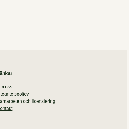
änkar
m oss
ntegritetspolicy
amarbeten och licensiering
ontakt