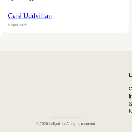
Café Uddvillan
5 april 2025
L
O
I
S
K
© 2026 tadigut.nu. All rights reserved.