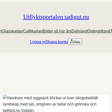
Utflyktsportalen tadigut.nu
an
Glasskartan
Cafékartan
Bilder så här års
Dalsland
Östergötland
Logga in
Skapa konto
Dela