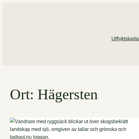
Hoppa
till
innehåll
Utflyktskart
Ort:
Hägersten