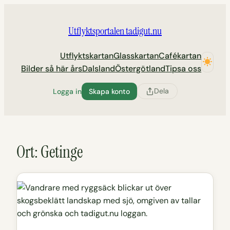
Hoppa
till
Utflyktsportalen tadigut.nu
innehåll
Utflyktskartan
Glasskartan
Cafékartan
Bilder så här års
Dalsland
Östergötland
Tipsa oss
Dela
Logga in
Skapa konto
Ort:
Getinge