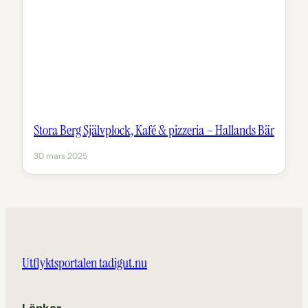
Stora Berg Självplock, Kafé & pizzeria – Hallands Bär
30 mars 2025
Utflyktsportalen tadigut.nu