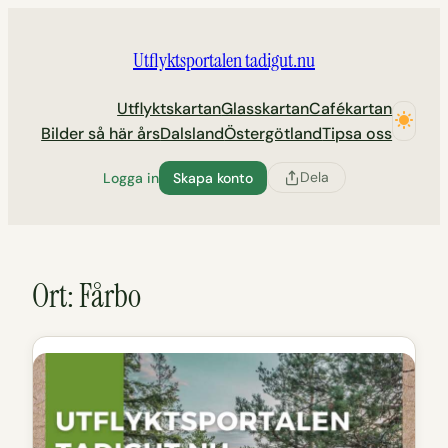
Hoppa
till
Utflyktsportalen tadigut.nu
innehåll
Utflyktskartan
Glasskartan
Cafékartan
Bilder så här års
Dalsland
Östergötland
Tipsa oss
Dela
Logga in
Skapa konto
Ort:
Fårbo