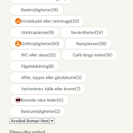
Badmöjligheter
(18)
Vindskydd eller raststuga
(20)
Utsiktsplatser
(9)
Sevärdheter
(24)
Grillmöjligheter
(40)
Rastplatser
(38)
WC eller dass
(32)
Café längs leden
(16)
Fågelskådning
(8)
Affär, loppis eller gårdsbutik
(3)
Vattenkran, källa eller brunn
(7)
Boende nära leden
(5)
Bastumöjligheter
(2)
Sortering
Filtrera efter avstånd