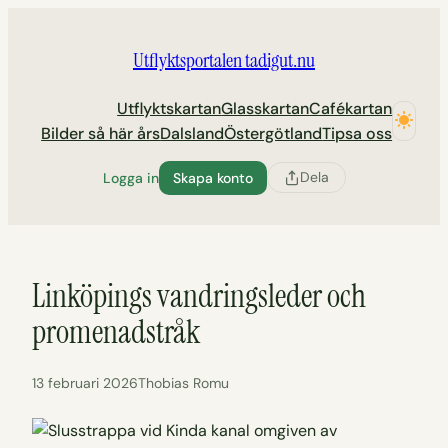
Hoppa
till
Utflyktsportalen tadigut.nu
innehåll
Utflyktskartan
Glasskartan
Cafékartan
Bilder så här års
Dalsland
Östergötland
Tipsa oss
Dela
Logga in
Skapa konto
Linköpings vandringsleder och
promenadstråk
13 februari 2026
Thobias Romu