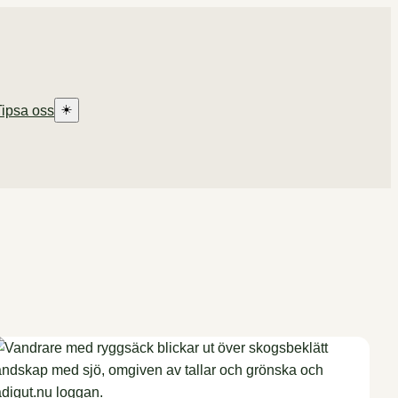
☀️
Tipsa oss