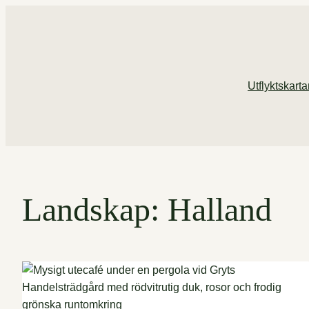
Hoppa
till
innehåll
Utflyktskart
Landskap:
Halland