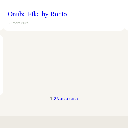
Onuba Fika by Rocio
30 mars 2025
1
2
Nästa sida