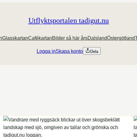
Utflyktsportalen tadigut.nu
an
Glasskartan
Cafékartan
Bilder så här års
Dalsland
Östergötland
Logga in
Skapa konto
Dela