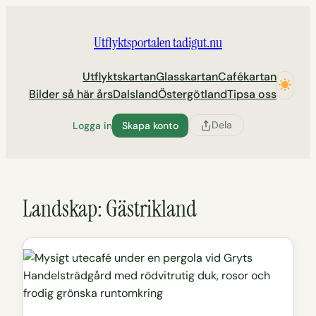
Hoppa
till
Utflyktsportalen tadigut.nu
innehåll
Utflyktskartan
Glasskartan
Cafékartan
Bilder så här års
Dalsland
Östergötland
Tipsa oss
Dela
Logga in
Skapa konto
Landskap:
Gästrikland