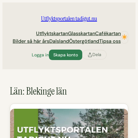
Hoppa
till
Utflyktsportalen tadigut.nu
innehåll
Utflyktskartan
Glasskartan
Cafékartan
Bilder så här års
Dalsland
Östergötland
Tipsa oss
Dela
Logga in
Skapa konto
Län:
Blekinge län