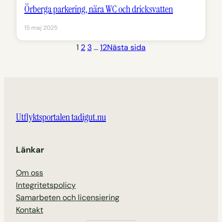
Örberga parkering, nära WC och dricksvatten
15 maj 2025
1
2
3
…
12
Nästa sida
Utflyktsportalen tadigut.nu
Länkar
Om oss
Integritetspolicy
Samarbeten och licensiering
Kontakt