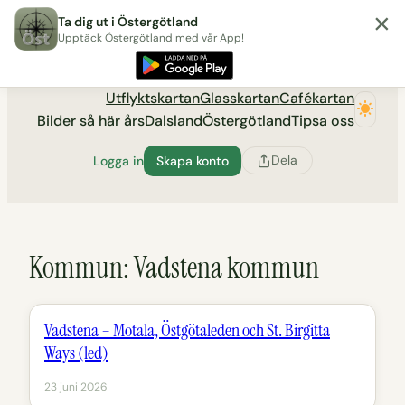
×
Hoppa
Ta dig ut i Östergötland
till
Upptäck Östergötland med vår App!
Utflyktsportalen tadigut.nu
innehåll
Utflyktskartan
Glasskartan
Cafékartan
Bilder så här års
Dalsland
Östergötland
Tipsa oss
Dela
Logga in
Skapa konto
Kommun:
Vadstena kommun
Vadstena – Motala, Östgötaleden och St. Birgitta
Ways (led)
23 juni 2026