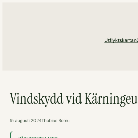
Hoppa
till
innehåll
Utflyktskartan
Vindskydd vid Kärninge
15 augusti 2024
Thobias Romu