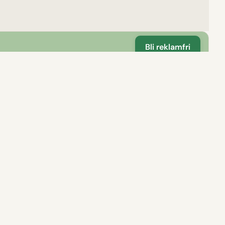
Bli reklamfri
dsbutik
s grönsaker
k med självbetjäning där
gårdens potatis och
i säsong.
Gårdsbutik