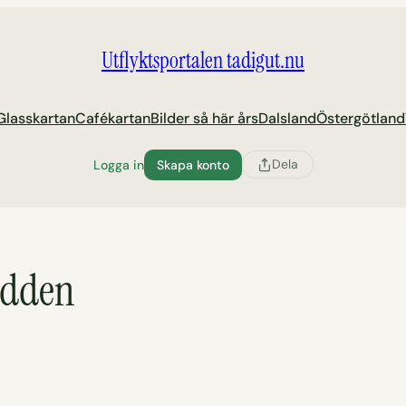
Utflyktsportalen tadigut.nu
Glasskartan
Cafékartan
Bilder så här års
Dalsland
Östergötland
Dela
Logga in
Skapa konto
udden