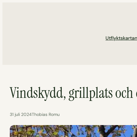
Hoppa
till
innehåll
Utflyktskarta
Vindskydd, grillplats och
31 juli 2024
Thobias Romu