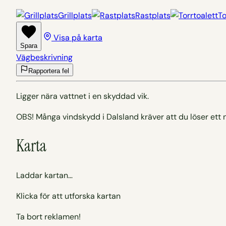
Grillplats
Rastplats
To
Visa på karta
Spara
Vägbeskrivning
Rapportera fel
Ligger nära vattnet i en skyddad vik.
OBS! Många vindskydd i Dalsland kräver att du löser ett 
Karta
Laddar kartan…
Klicka för att utforska kartan
Ta bort reklamen!