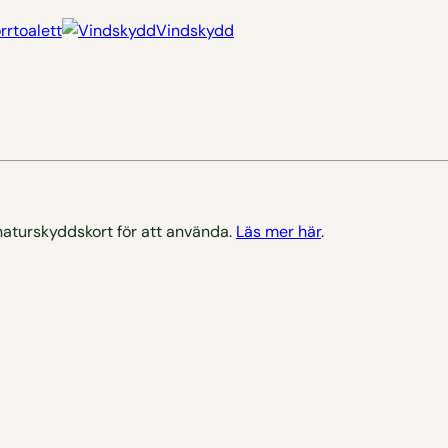
rrtoalett
Vindskydd
naturskyddskort för att använda.
Läs mer här
.