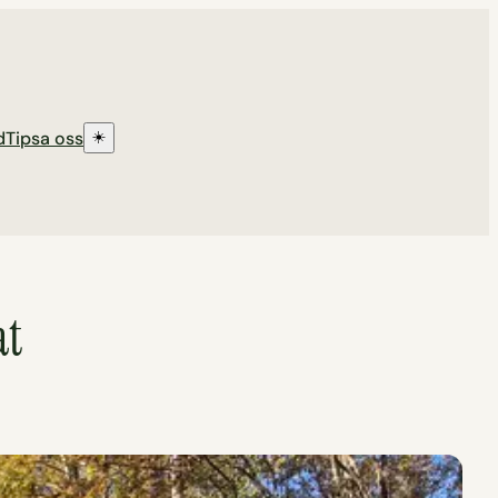
d
Tipsa oss
☀️
at