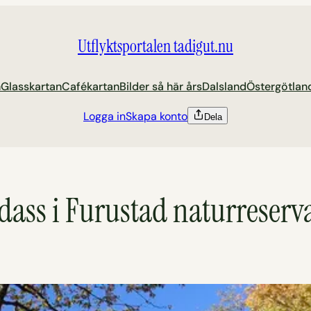
Utflyktsportalen tadigut.nu
n
Glasskartan
Cafékartan
Bilder så här års
Dalsland
Östergötlan
Logga in
Skapa konto
Dela
 dass i Furustad naturreserv