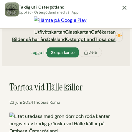
×
Hoppa
Ta dig ut i Östergötland
till
Upptäck Östergötland med vår App!
Utflyktsportalen tadigut.nu
innehåll
Utflyktskartan
Glasskartan
Cafékartan
Bilder så här års
Dalsland
Östergötland
Tipsa oss
Dela
Logga in
Skapa konto
Torrtoa vid Hälle källor
23 juni 2024
Thobias Romu