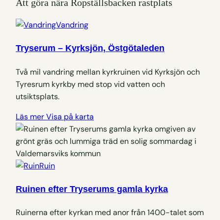
Att göra nära Ropställsbacken rastplats
Vandring
Tryserum – Kyrksjön, Östgötaleden
Två mil vandring mellan kyrkruinen vid Kyrksjön och
Tyresrum kyrkby med stop vid vatten och
utsiktsplats.
Läs mer
Visa på karta
Ruin
Ruinen efter Tryserums gamla kyrka
Ruinerna efter kyrkan med anor från 1400-talet som