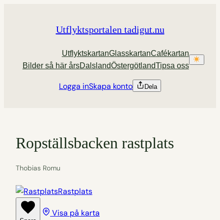
Hoppa
till
Utflyktsportalen tadigut.nu
innehåll
Utflyktskartan
Glasskartan
Cafékartan
Bilder så här års
Dalsland
Östergötland
Tipsa oss
Logga in
Skapa konto
Dela
Ropställsbacken rastplats
Thobias Romu
Rastplats
Visa på karta