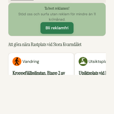
Ta bort reklamen!
Klicka för att utforska kartan
Stöd oss och surfa utan reklam för mindre än 11
kr/månad.
Bli reklamfri
Att göra nära Rastplats vid Stora Kvarndålet
Vandring
Utsiktsplats
Kroppefjällsslingan, Etapp 2 av
Utsiktsplats vid Rag
Koppefjällsleden
Utsiktsplats längs m
Ragnerudsleden gen
Rundslinga på 3,2 utmanande mil
Kroppefjäll.
genom Koppefjälls vildmarker förbi
Ragnerud camping och sjö,
Buxåsen samt etapp 1 som går
vidare mot Dals Rostock.