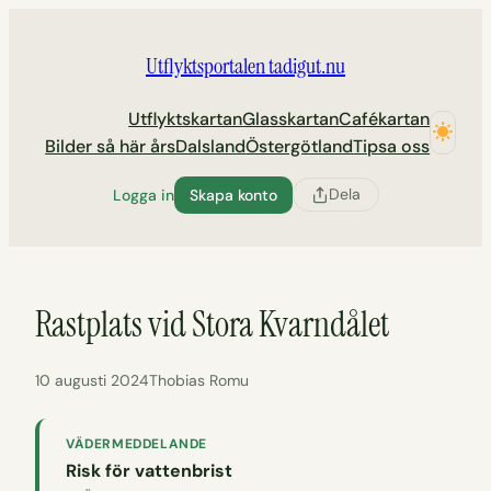
Hoppa
till
Utflyktsportalen tadigut.nu
innehåll
Utflyktskartan
Glasskartan
Cafékartan
Bilder så här års
Dalsland
Östergötland
Tipsa oss
Dela
Logga in
Skapa konto
Rastplats vid Stora Kvarndålet
10 augusti 2024
Thobias Romu
VÄDERMEDDELANDE
Risk för vattenbrist