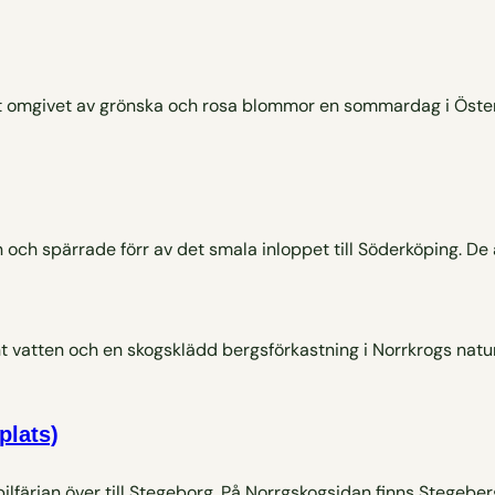
 och spärrade förr av det smala inloppet till Söderköping. De 
plats)
lfärjan över till Stegeborg. På Norrgskogsidan finns Stege