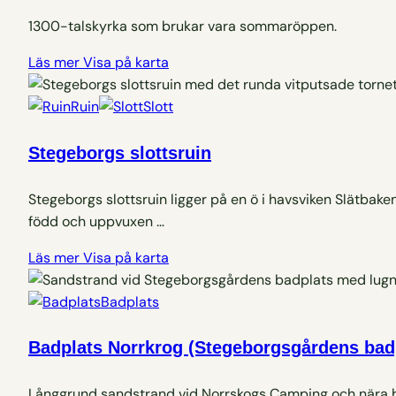
1300-talskyrka som brukar vara sommaröppen.
Läs mer
Visa på karta
Ruin
Slott
Stegeborgs slottsruin
Stegeborgs slottsruin ligger på en ö i havsviken Slätbaken
född och uppvuxen …
Läs mer
Visa på karta
Badplats
Badplats Norrkrog (Stegeborgsgårdens bad
Långgrund sandstrand vid Norrskogs Camping och nära bi