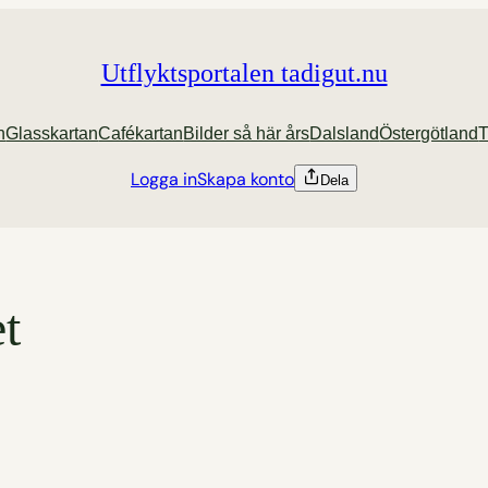
Utflyktsportalen tadigut.nu
n
Glasskartan
Cafékartan
Bilder så här års
Dalsland
Östergötland
T
Logga in
Skapa konto
Dela
et