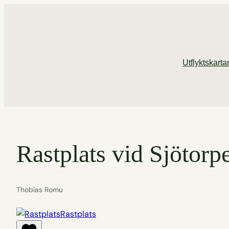
Hoppa
till
innehåll
Utflyktskarta
Rastplats vid Sjötorp
Thobias Romu
Rastplats