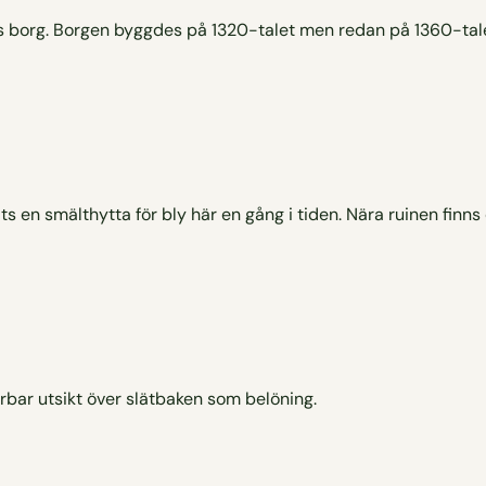
lviks borg. Borgen byggdes på 1320-talet men redan på 1360-ta
its en smälthytta för bly här en gång i tiden. Nära ruinen finns
ar utsikt över slätbaken som belöning.