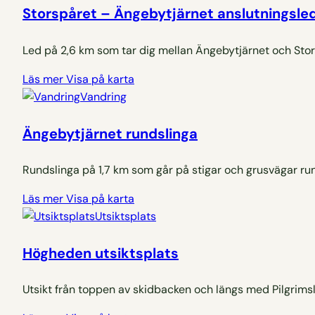
Storspåret – Ängebytjärnet anslutningsle
Led på 2,6 km som tar dig mellan Ängebytjärnet och Sto
Läs mer
Visa på karta
Vandring
Ängebytjärnet rundslinga
Rundslinga på 1,7 km som går på stigar och grusvägar run
Läs mer
Visa på karta
Utsiktsplats
Högheden utsiktsplats
Utsikt från toppen av skidbacken och längs med Pilgrims