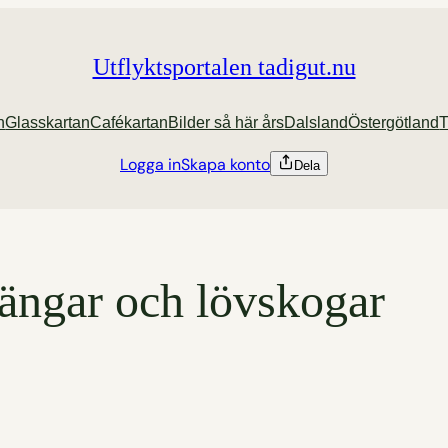
Utflyktsportalen tadigut.nu
n
Glasskartan
Cafékartan
Bilder så här års
Dalsland
Östergötland
T
Logga in
Skapa konto
Dela
 ängar och lövskogar