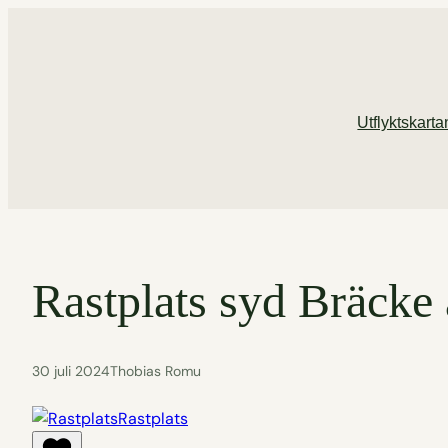
Hoppa
till
innehåll
Utflyktskarta
Rastplats syd Bräcke
30 juli 2024
Thobias Romu
Rastplats