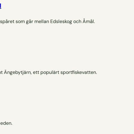
d
rspåret som går mellan Edsleskog och Åmål.
t Ängebytjärn, ett populärt sportfiskevatten.
leden.