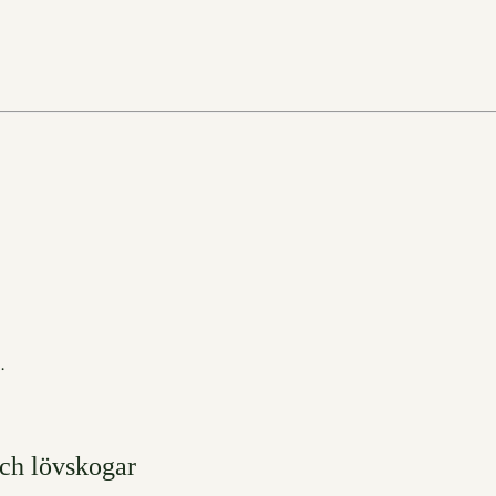
.
och lövskogar